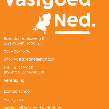
Bezuidenhoutseweg 12
2594 AV Den Haag (ZH)
085 – 007 10 06
ln.dnalredendeogtsav@ofni
KvK:-nr: 96092831
Btw-nr: NL867465931B01
Vereniging
Lidmaatschap
Wie zijn wij
Werken bij Vastgoed Nederland