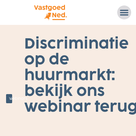
1
Discriminatie
7
F
E
op de
B
R
U
A
huurmarkt:
R
I
2
bekijk ons
0
2
3
Webinars
U
webinar teru
I
T
D
E
V
E
R
E