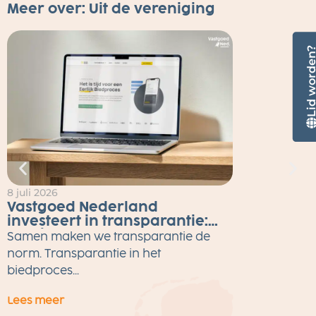
Meer over:
Uit de vereniging
Lid worde
8 juli 2026
2
Vastgoed Nederland
investeert in transparantie:
Eerlijk Bieden tot eind 2026
Samen maken we transparantie de
gratis voor alle makelaars
M
norm. Transparantie in het
w
biedproces...
Lees meer
L