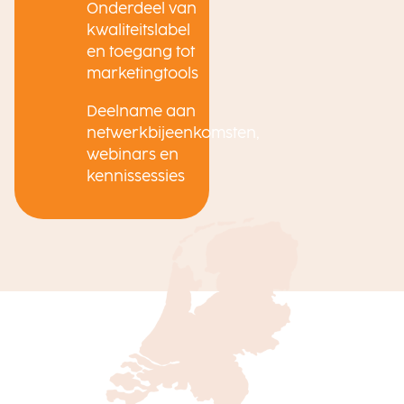
Onderdeel van
kwaliteitslabel
en toegang tot
marketingtools
Deelname aan
netwerkbijeenkomsten,
webinars en
kennissessies