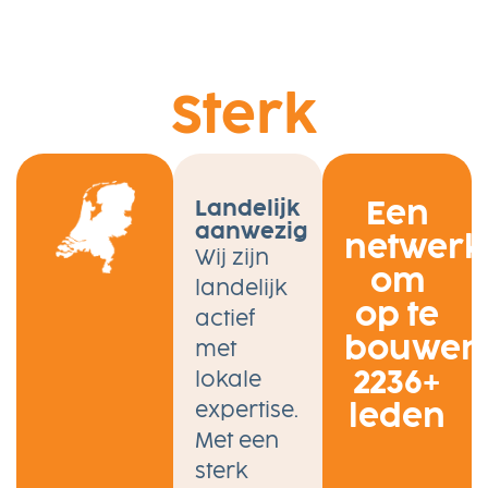
Sterk
Een
Landelijk
aanwezig
netwerk
Wij zijn
om
landelijk
op te
actief
bouwen
met
2236+
lokale
expertise.
leden
Met een
sterk