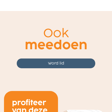
Ook
meedoen
Word lid
profiteer
van deze