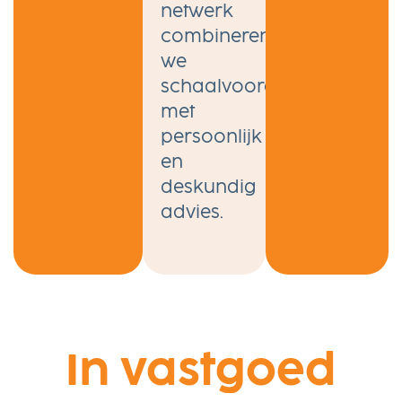
netwerk
combineren
we
schaalvoordelen
met
persoonlijk
en
deskundig
advies.
In vastgoed