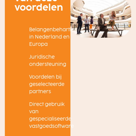
voordelen
Belangenbehartiging
in Nederland en
Europa
Juridische
ondersteuning
Voordelen bij
geselecteerde
partners
Direct gebruik
van
gespecialiseerde
vastgoedsoftware