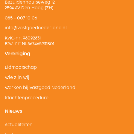
Bezuidenhoutseweg 12
2594 AV Den Haag (ZH)
085 – 007 10 06
ln.dnalredendeogtsav@ofni
KvK:-nr: 96092831
Btw-nr: NL867465931B01
Vereniging
Lidmaatschap
Wie zijn wij
Werken bij Vastgoed Nederland
Klachtenprocedure
Nieuws
Actualiteiten