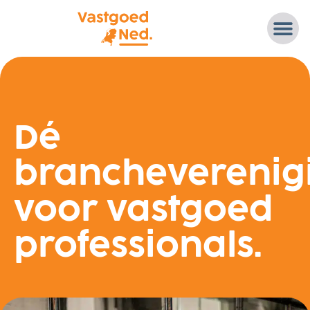
Dé
brancheverenig
voor vastgoed
professionals.