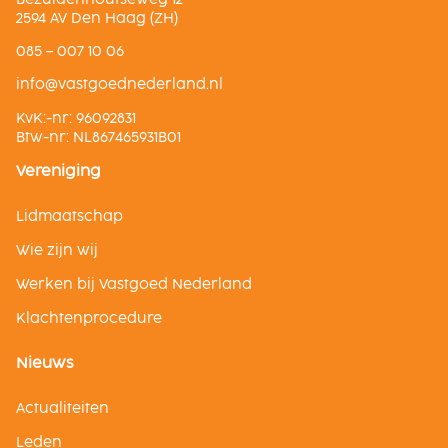
2594 AV Den Haag (ZH)
085 – 007 10 06
ln.dnalredendeogtsav@ofni
KvK:-nr: 96092831
Btw-nr: NL867465931B01
Vereniging
Lidmaatschap
Wie zijn wij
Werken bij Vastgoed Nederland
Klachtenprocedure
Nieuws
Actualiteiten
Leden