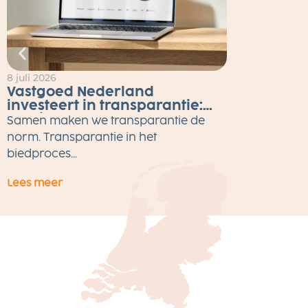
8 juli 2026
2
Vastgoed Nederland
investeert in transparantie:
Eerlijk Bieden tot eind 2026
Samen maken we transparantie de
gratis voor alle makelaars
M
norm. Transparantie in het
w
biedproces...
Lees meer
L