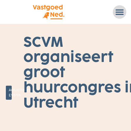
2
SCVM
5
O
K
organiseert
T
O
B
E
groot
R
2
0
huurcongres i
2
3
Actualiteiten
,
U
I
Events
Utrecht
T
D
E
V
E
R
E
N