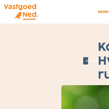
Veren
2
K
3
O
K
T
H
O
Actualiteiten
B
E
R
r
2
0
17