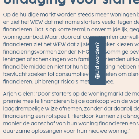
Op de huidige markt worden steeds meer woningen b
en ziet het WEW dat met name starters veelal tegen 
financieren. Dat is op korte termijn onvermijdelijk, 
woningaanbod. Maar, doordat consumenten aanvulle
financieren ziet het WEW dat zij steeds vaker kiezen
Lid worden?
financieringsvormen zonder NHG. Voor sommige bev
leningen of schenkingen van familie of vrienden uitko
financiële middelen niet tot hun beschikking hebben 
toevlucht zoeken tot consumptieve kredieten om als
financieren. Dit brengt risico’s met zich mee.
Arjen Gielen: “Door starters op de woningmarkt de m
premie mee te financieren bij de aankoop van de wo
laagdrempelige wijze afnemen, zonder dat daarbij d
financiering een rol speelt. Hierdoor kunnen zij als
manier de aanschaf van hun woning financieren en wel
duurzame oplossingen voor hun nieuwe woning.”