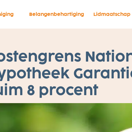
iging
Belangenbehartiging
Lidmaatschap
ostengrens Natio
ypotheek Garantie
uim 8 procent