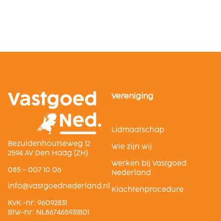
Vereniging
Lidmaatschap
Bezuidenhoutseweg 12
Wie zijn wij
2594 AV Den Haag (ZH)
Werken bij Vastgoed
085 – 007 10 06
Nederland
ln.dnalredendeogtsav@ofni
Klachtenprocedure
KvK:-nr: 96092831
Btw-nr: NL867465931B01