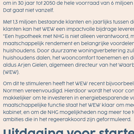
om in 30 jaar tot 2050 de hele voorraad van 6 miljo
Dat gaat niet vanzelf.
Met 1,3 miljoen bestaande klanten en jaarlijks tussen
klanten kan het WEW een impactvolle bijdrage lever
“Een hypotheek met NHG is niet alleen verantwoord, 
maatschappelijk rendement en belangrijke voordelen
huishoudens. Door duurzame woningverbetering zull
huishoudens dalen, het wooncomfort toenemen en de
aldus Arjen Gielen, algemeen directeur van het Waa
(WEW).
Om dit te stimuleren heeft het WEW recent bijvoorb
Normen vereenvoudigd. Hierdoor wordt het voor c
makkelijker om te investeren in energiebesparende v
maatschappelijke functie staat het WEW klaar om me
kabinet, en om de NHG mogelijkheden nog meer toe t
ambities die in het regeerakkoord zijn geformuleerd.
Uitdaging voor start