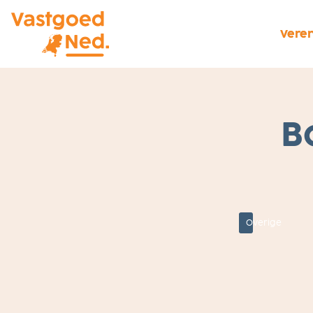
Veren
1
B
J
A
N
U
A
R
I
2
0
21
Overige
S
T
A
N
D
P
U
N
T