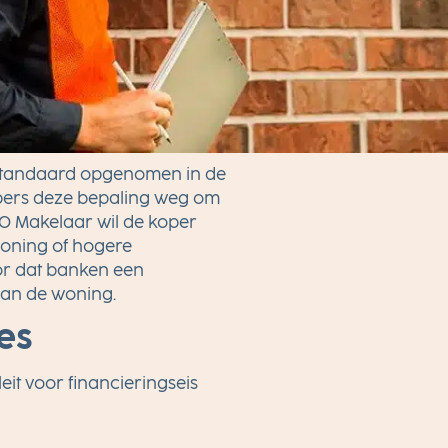
 standaard opgenomen in de
pers deze bepaling weg om
O Makelaar wil de koper
oning of hogere
or dat banken een
van de woning.
es
it voor financieringseis