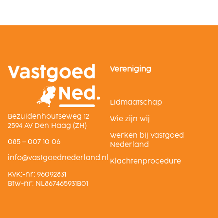
Vereniging
Lidmaatschap
Bezuidenhoutseweg 12
Wie zijn wij
2594 AV Den Haag (ZH)
Werken bij Vastgoed
085 – 007 10 06
Nederland
ln.dnalredendeogtsav@ofni
Klachtenprocedure
KvK:-nr: 96092831
Btw-nr: NL867465931B01