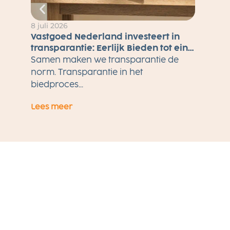
8 juli 2026
Vastgoed Nederland investeert in
transparantie: Eerlijk Bieden tot eind
2026 gratis voor alle makelaars
Samen maken we transparantie de
norm. Transparantie in het
biedproces...
Lees meer