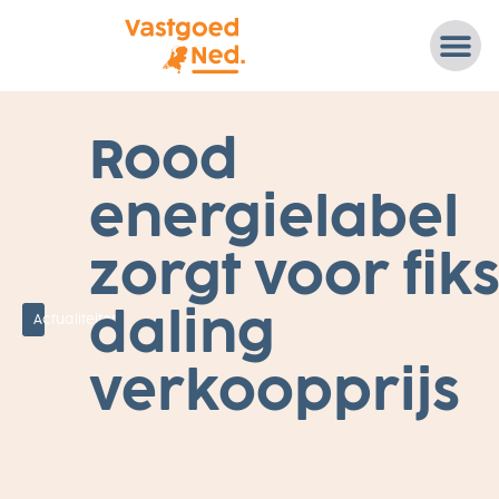
2
Rood
4
N
O
energielabel
V
E
M
B
zorgt voor fik
E
R
2
daling
0
Actualiteiten
21
D
U
verkoopprijs
U
R
Z
A
A
M
H
EI