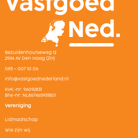
Bezuidenhoutseweg 12
2594 AV Den Haag (ZH)
085 – 007 10 06
ln.dnalredendeogtsav@ofni
KvK:-nr: 96092831
Btw-nr: NL867465931B01
Vereniging
Lidmaatschap
Wie zijn wij