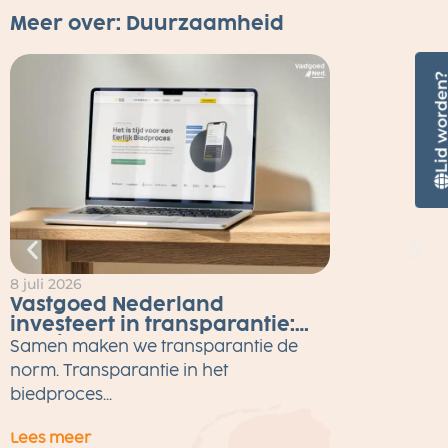
Meer over:
Duurzaamheid
Lid worde
8 juli 2026
2
Vastgoed Nederland
investeert in transparantie:
Eerlijk Bieden tot eind 2026
Samen maken we transparantie de
gratis voor alle makelaars
M
norm. Transparantie in het
w
biedproces...
Lees meer
L