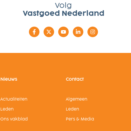
Volg
Vastgoed Nederland
Nieuws
Contact
Actualiteiten
Algemeen
Leden
Leden
Ons vakblad
Pers & Media