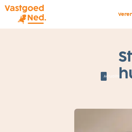
Veren
2
S
9
A
U
G
h
U
S
Actualiteiten
T
U
S
2
0
1
9