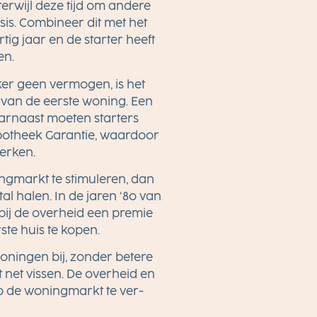
terwijl deze tijd om andere
is. Combineer dit met het
g jaar en de starter heeft
en.
ker geen vermogen, is het
 van de eerste woning. Een
aarnaast moeten starters
potheek Garantie, waardoor
perken.
ingmarkt te stimuleren, dan
al halen. In de jaren ‘8o van
rbij de overheid een premie
ste huis te kopen.
oningen bij, zonder betere
t net vissen. De overheid en
op de woningmarkt te ver­