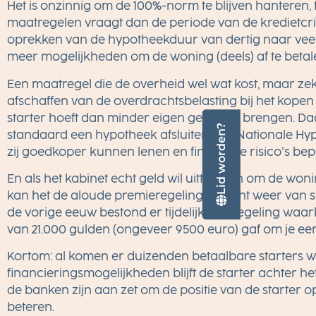
Het is onzinnig om de 100%-norm te blijven hanteren, 
maatregelen vraagt dan de periode van de kredietcris
oprekken van de hypotheekduur van dertig naar veerti
meer mogelijkheden om de woning (deels) af te betal
Een maatregel die de overheid wel wat kost, maar ze
afschaffen van de overdrachtsbelasting bij het kopen
starter hoeft dan minder eigen geld in te brengen. D
Lid worden?
standaard een hypotheek afsluiten met Nationale Hy
zij goedkoper kunnen lenen en financiële risico’s be
En als het kabinet echt geld wil uittrekken om de won
kan het de aloude premieregeling wellicht weer van st
de vorige eeuw bestond er tijdelijk een regeling waa
van 21.000 gulden (ongeveer 9500 euro) gaf om je eer
Kortom: al komen er duizenden betaalbare starters­ w
financieringsmogelijkheden blijft de starter achter he
de banken zijn aan zet om de positie van de starter 
beteren.