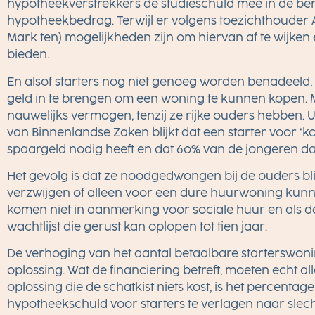
hypotheekverstrekkers de studieschuld mee in de be
hypotheekbedrag. Terwijl er volgens toezichthouder A
Mark­ ten) mogelijkheden zijn om hiervan af te wijke
bieden.
En alsof starters nog niet genoeg worden benadeeld, z
geld in te brengen om een woning te kunnen kopen. 
nauwelijks vermogen, tenzij ze rijke ouders hebben. Uit
van Binnenlandse Zaken blijkt dat een starter voor ‘ko
spaargeld nodig heeft en dat 6o% van de jongeren daa
Het gevolg is dat ze noodgedwongen bij de ouders bl
verzwijgen of alleen voor een dure huurwoning kunn
komen niet in aanmerking voor sociale huur en als da
wachtlijst die gerust kan oplopen tot tien jaar.
De verhoging van het aantal betaalbare starterswon
oplossing. Wat de financiering betreft, moeten echt al
oplossing die de schatkist niets kost, is het percentag
hypotheekschuld voor starters te verlagen naar slecht