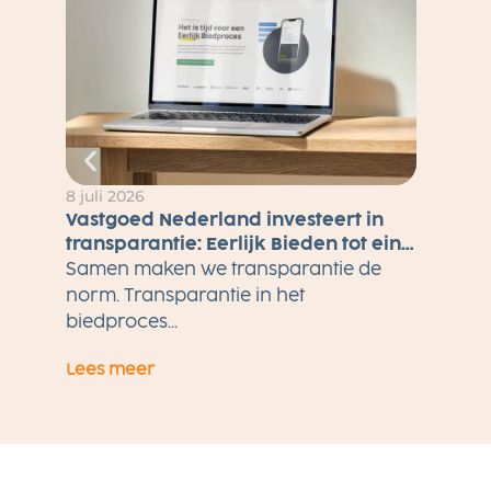
8 juli 2026
Vastgoed Nederland investeert in
transparantie: Eerlijk Bieden tot eind
2026 gratis voor alle makelaars
Samen maken we transparantie de
norm. Transparantie in het
biedproces...
Lees meer