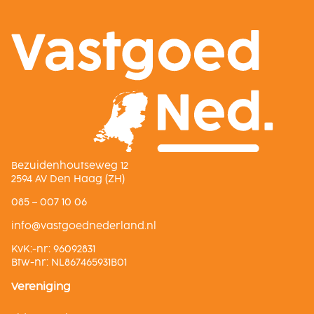
Bezuidenhoutseweg 12
2594 AV Den Haag (ZH)
085 – 007 10 06
ln.dnalredendeogtsav@ofni
KvK:-nr: 96092831
Btw-nr: NL867465931B01
Vereniging