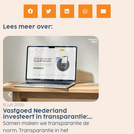
Lees meer over:
8 juli 2026
2
Vastgoed Nederland
investeert in transparantie:
Eerlijk Bieden tot eind 2026
Samen maken we transparantie de
gratis voor alle makelaars
M
norm. Transparantie in het