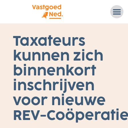
2
Taxateurs
0
N
O
kunnen zich
V
E
M
B
binnenkort
E
R
2
inschrijven
0
2
5
voor nieuwe
REV-Coöperati