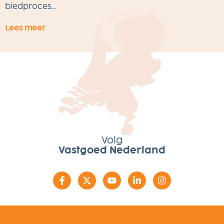
w
biedproces...
Lees meer
L
Volg
Vastgoed Nederland