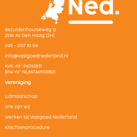
Bezuidenhoutseweg 12
2594 AV Den Haag (ZH)
085 – 007 10 06
ln.dnalredendeogtsav@ofni
KvK:-nr: 96092831
Btw-nr: NL867465931B01
Vereniging
Lidmaatschap
Wie zijn wij
Werken bij Vastgoed Nederland
Klachtenprocedure