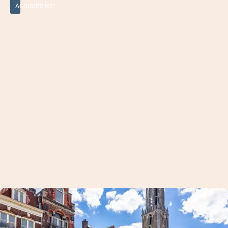
Actualiteiten
E
N
R
E
G
E
L
G
E
VI
N
G
,
W
O
N
I
N
G
T
E
K
O
R
T