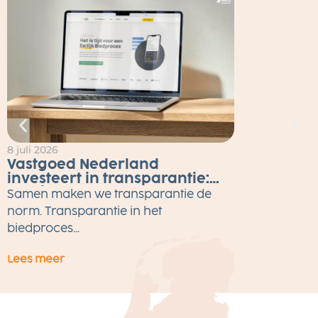
8 juli 2026
2
Vastgoed Nederland
investeert in transparantie:
Eerlijk Bieden tot eind 2026
Samen maken we transparantie de
gratis voor alle makelaars
M
norm. Transparantie in het
w
biedproces...
Lees meer
L