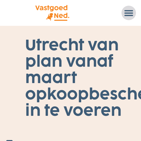
17
Utrecht van
J
A
N
plan vanaf
U
A
R
I
maart
2
0
2
opkoopbesch
2
S
T
A
in te voeren
R
T
E
R
S
,
W
E
T-