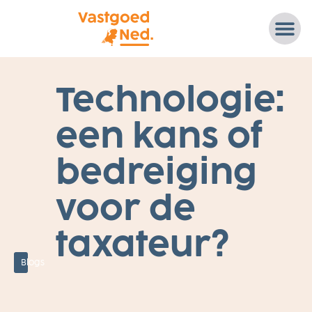
1
Technologie:
2
A
U
een kans of
G
U
S
T
bedreiging
U
S
2
voor de
0
2
0
D
taxateur?
A
T
A
,
Blogs
M
A
R
K
E