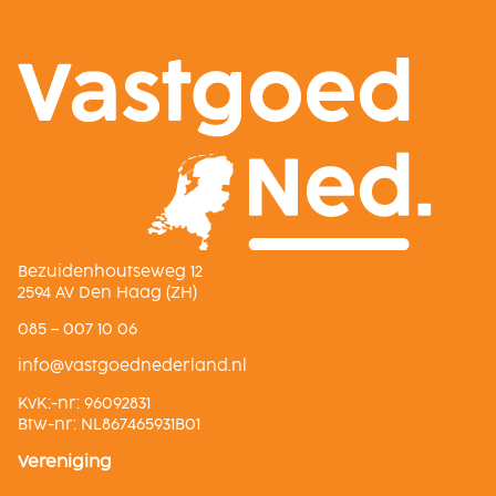
Bezuidenhoutseweg 12
2594 AV Den Haag (ZH)
085 – 007 10 06
ln.dnalredendeogtsav@ofni
KvK:-nr: 96092831
Btw-nr: NL867465931B01
Vereniging