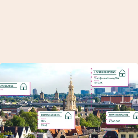
TI
N
G
,
O
N
D
E
R
N
E
M
E
N