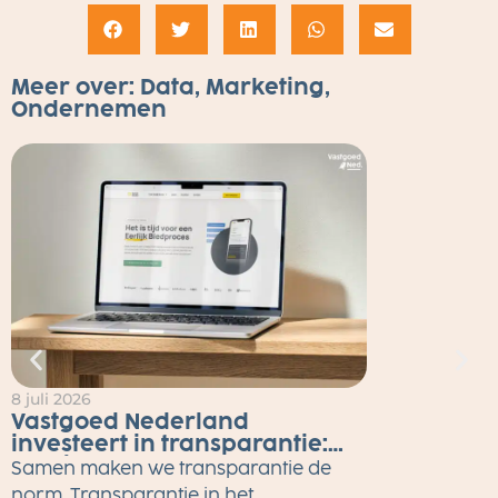
Meer over:
Data
,
Marketing
,
Ondernemen
8 juli 2026
2
Vastgoed Nederland
investeert in transparantie:
Eerlijk Bieden tot eind 2026
Samen maken we transparantie de
gratis voor alle makelaars
M
norm. Transparantie in het