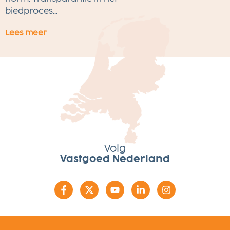
w
biedproces...
Lees meer
L
Volg
Vastgoed Nederland