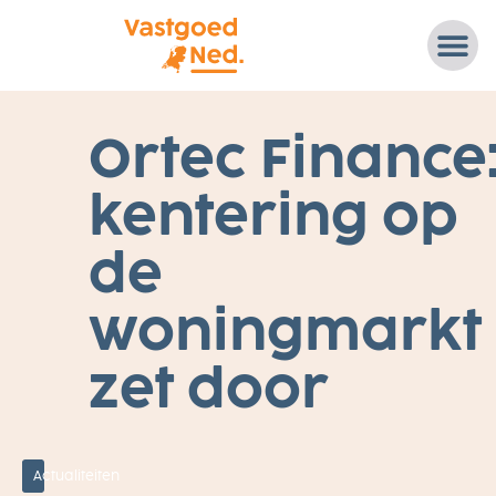
7
Ortec Finance
S
E
P
kentering op
T
E
M
B
de
E
R
2
woningmarkt
0
2
2
D
zet door
A
T
A
,
W
O
N
Actualiteiten
I
N