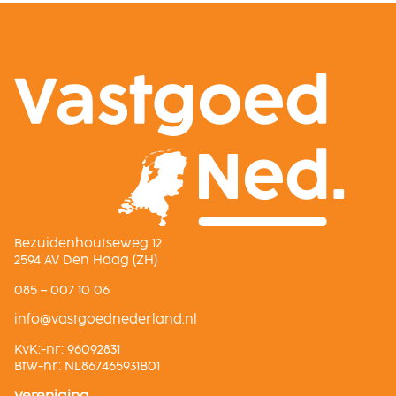
Bezuidenhoutseweg 12
2594 AV Den Haag (ZH)
085 – 007 10 06
ln.dnalredendeogtsav@ofni
KvK:-nr: 96092831
Btw-nr: NL867465931B01
Vereniging