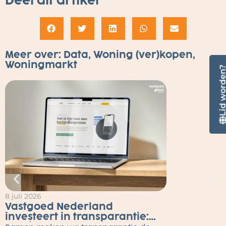
Deel dit artikel
Meer over:
Data
,
Woning (ver)kopen
,
Woningmarkt
Lid worde
8 juli 2026
2
Vastgoed Nederland
investeert in transparantie: