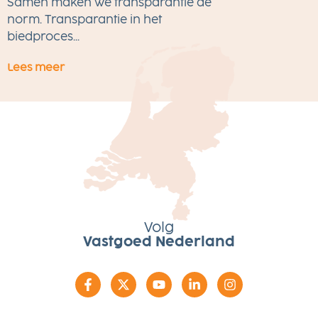
Eerlijk Bieden tot eind 2026
Samen maken we transparantie de
gratis voor alle makelaars
M
norm. Transparantie in het
w
biedproces...
Lees meer
L
Volg
Vastgoed Nederland