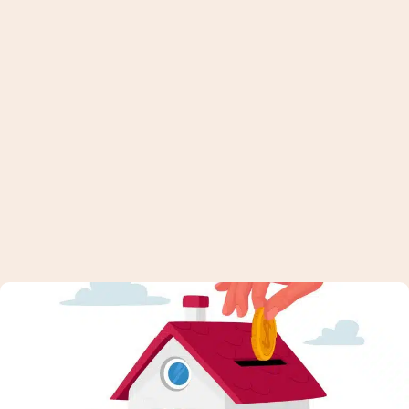
G
(V
E
R)
K
O
P
E
N
,
W
O
N
I
N
G
M
A
R
K
T