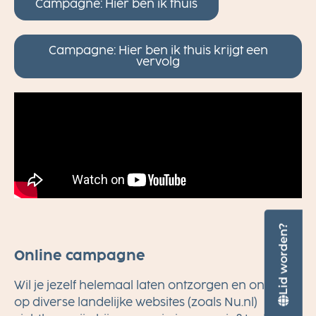
Campagne: Hier ben ik thuis
Campagne: Hier ben ik thuis krijgt een
vervolg
Lid worden?
Online campagne
Wil je jezelf helemaal laten ontzorgen en online
op diverse landelijke websites (zoals Nu.nl)