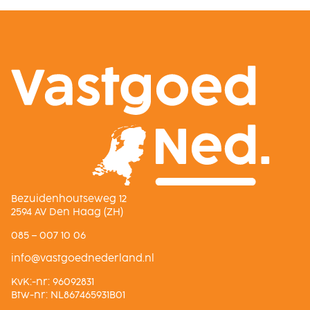
Bezuidenhoutseweg 12
2594 AV Den Haag (ZH)
085 – 007 10 06
ln.dnalredendeogtsav@ofni
KvK:-nr: 96092831
Btw-nr: NL867465931B01