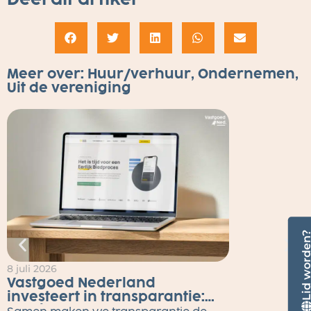
Meer over:
Huur/verhuur
,
Ondernemen
,
Uit de vereniging
Lid worde
8 juli 2026
2
Vastgoed Nederland
investeert in transparantie:
Eerlijk Bieden tot eind 2026