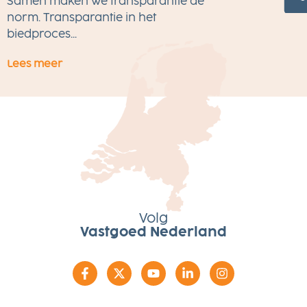
Samen maken we transparantie de
gratis voor alle makelaars
M
norm. Transparantie in het
w
biedproces...
Lees meer
L
Volg
Vastgoed Nederland