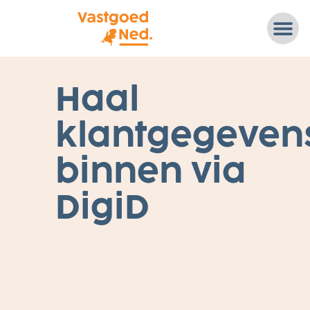
2
Haal
8
A
P
klantgegeven
R
I
L
2
binnen via
0
2
1
DigiD
H
U
U
R
/
V
E
R
H
U
U
R
,