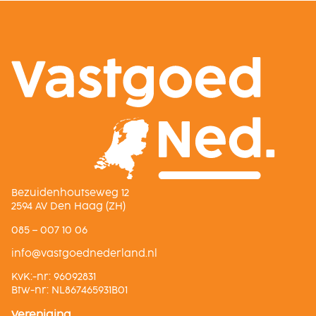
Bezuidenhoutseweg 12
2594 AV Den Haag (ZH)
085 – 007 10 06
ln.dnalredendeogtsav@ofni
KvK:-nr: 96092831
Btw-nr: NL867465931B01
Vereniging