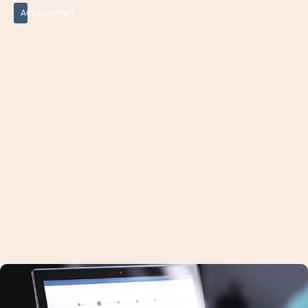
O
Actualiteiten
N
D
E
R
N
E
M
E
N
,
U
IT
D
E
V
E
R
E
N
I
G
I
N
G